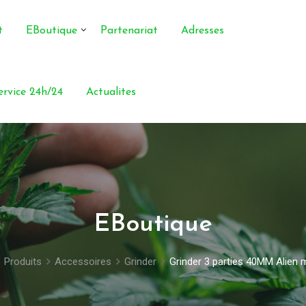
t
EBoutique
Partenariat
Adresses
service 24h/24
Actualites
EBoutique
Produits
Accessoires
Grinder
Grinder 3 parties 40MM Alien 