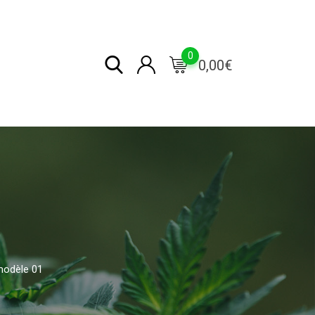
0
0,00
€
modèle 01