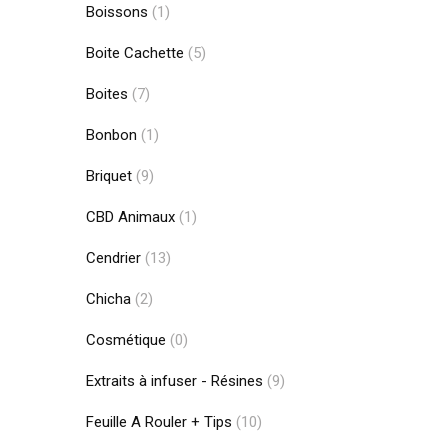
Boissons
(1)
Boite Cachette
(5)
Boites
(7)
Bonbon
(1)
Briquet
(9)
CBD Animaux
(1)
Cendrier
(13)
Chicha
(2)
Cosmétique
(0)
Extraits à infuser - Résines
(9)
Feuille A Rouler + Tips
(10)