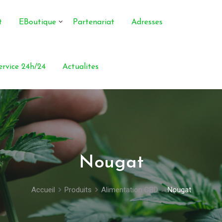
t
EBoutique
Partenariat
Adresses
service 24h/24
Actualites
Nougat
Accueil
Produits
Alimentation CBD
Nougat