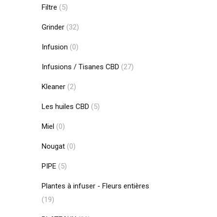
Filtre
(5)
Grinder
(32)
Infusion
(0)
Infusions / Tisanes CBD
(27)
Kleaner
(2)
Les huiles CBD
(5)
Miel
(0)
Nougat
(0)
PIPE
(5)
Plantes à infuser - Fleurs entières
(19)