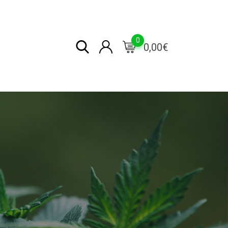
0
0,00
€