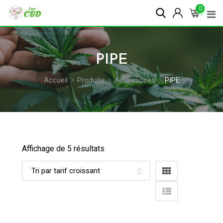
Skip
0
to
content
PIPE
Accueil
Produits
Accessoires
PIPE
Affichage de 5 résultats