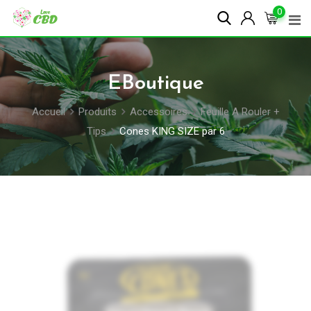
Skip
0
to
content
EBoutique
Accueil
Produits
Accessoires
Feuille A Rouler +
Tips
Cones KING SIZE par 6