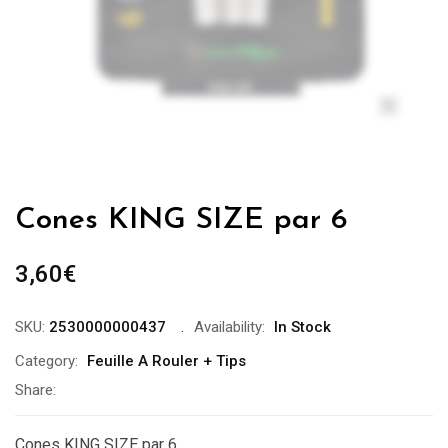
Zo
Cones KING SIZE par 6
3,60
€
SKU:
2530000000437
Availability:
In Stock
Category:
Feuille A Rouler + Tips
Share:
Cones KING SIZE par 6