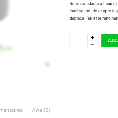
Boîte résistante à l´eau 
matériel solide et apte à
déplace l´air et le rend h
AJOU
Zoom
mentaires
Avis (0)