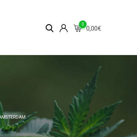
0
0,00
€
. AMSTERDAM