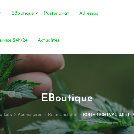
t
EBoutique
Partenariat
Adresses
service 24h/24
Actualites
EBoutique
oduits
Accessoires
Boite Cachette
BOITE TIGHTVAC 0,06 L