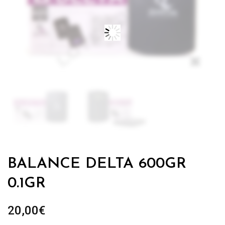
Zo
BALANCE DELTA 600GR
0.1GR
20,00
€